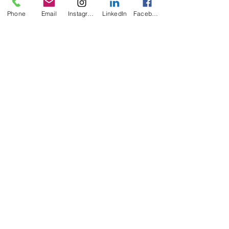
Diese Veranstaltung teilen
Phone
Email
Instagram
LinkedIn
Facebook
Bick
THINGS
info@bick-coaching.com
+49 173
2458908
www.bick-coaching.com