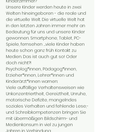
Kinderzimmer?
Unsere Kinder werden heute in zwei 
Welten hineingeboren - die reale und 
die virtuelle Welt. Die virtuelle Welt hat 
in den letzten Jahren immer mehr an 
Bedeutung für uns und unsere Kinder 
gewonnen. Smartphone, Tablet, PC- 
Spiele, fernsehen ….viele Kinder haben 
heute schon ganz früh Kontakt zu 
Medien. Das ist auch gut so! Oder 
doch nicht?!
Psycholog*innen, Pädagog*innen, 
Erzieher*innen, Lehrer*innen und 
Kinderärzt*innen warnen:
Viele auffällige Verhaltensweisen wie 
Unkonzentriertheit, Gereiztheit, Unruhe, 
motorische Defizite, mangelndes 
soziales Verhalten und fehlende Lese,-
und Schreibkompetenzen bringen Sie 
mit übermäßigen Bildschirm- und 
Medienkonsum in viel zu jungen 
Jahren in Verbindung.