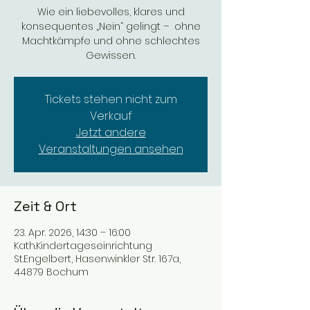
Wie ein liebevolles, klares und
konsequentes „Nein“ gelingt – ohne
Machtkämpfe und ohne schlechtes
Gewissen.
Tickets stehen nicht zum
Verkauf
Jetzt andere
Veranstaltungen ansehen
Zeit & Ort
23. Apr. 2026, 14:30 – 16:00
Kath.Kindertageseinrichtung
St.Engelbert, Hasenwinkler Str. 167a,
44879 Bochum