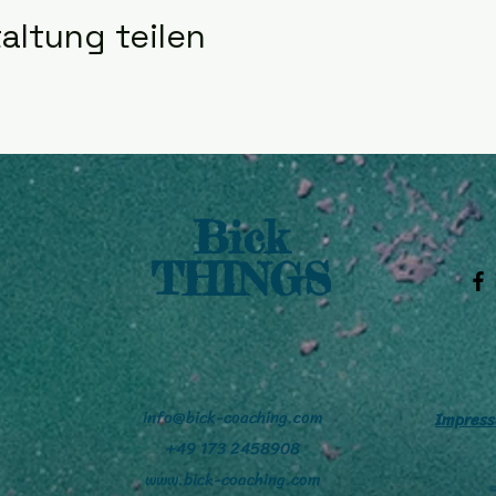
altung teilen
Bick
THINGS
info@bick-coaching.com
Impres
+49 173
2458908
www.bick-coaching.com
©