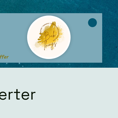
ffer
erter