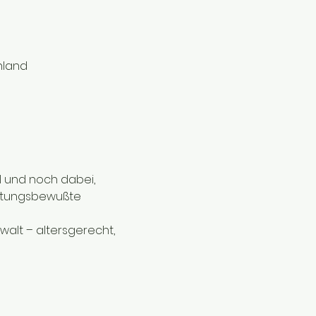
hland
l und noch dabei, 
ortungsbewußte 
walt – altersgerecht, 