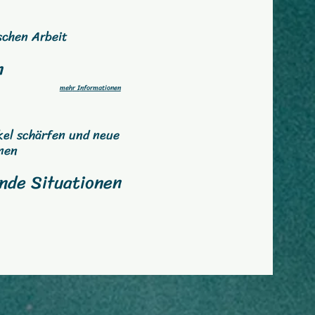
schen Arbeit
n
iten
meh
r I
nformationen
nkel schärfen und
neue
rnen
nde Situationen